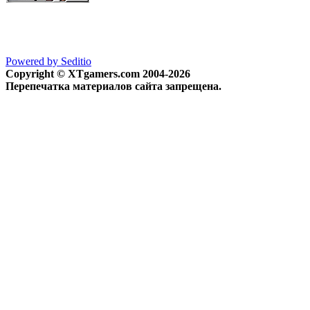
Powered by Seditio
Copyright © XTgamers.com 2004-2026
Перепечатка материалов сайта запрещена.