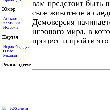
вам предстоит быть в
Юмор
свое животное и след
Анекдоты
Демоверсия начинаетс
Картинки
Истории
игрового мира, в кот
Портал
процесс и пройти это
Игровой форум
О нас
Реклама
Рекомендуем: