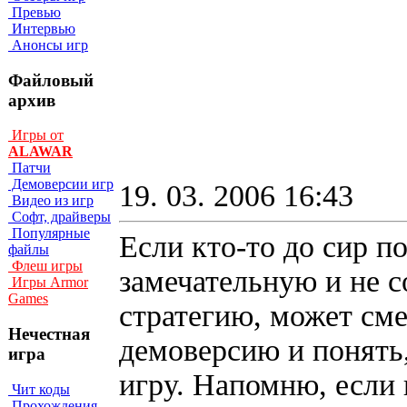
Превью
Интервью
Анонсы игр
Файловый
архив
Игры от
ALAWAR
Патчи
Демоверсии игр
19. 03. 2006 16:43
Видео из игр
Софт, драйверы
Популярные
Если кто-то до сир по
файлы
Флеш игры
замечательную и не 
Игры Armor
Games
стратегию, может см
Нечестная
демоверсию и понять
игра
игру. Напомню, если к
Чит коды
Прохождения