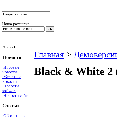
Наша рассылка
закрыть
Главная
>
Демоверси
Новости
Игровые
Black & White 2
новости
Железные
новости
Новости
software
Новости сайта
Статьи
Обзоры игр