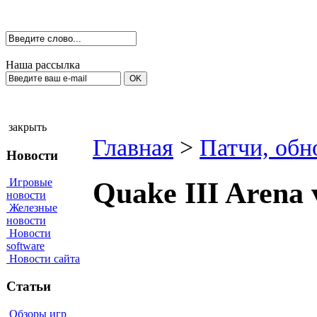
Наша рассылка
закрыть
Главная
>
Патчи, обн
Новости
Игровые
Quake III Arena 
новости
Железные
новости
Новости
software
Новости сайта
Статьи
Обзоры игр