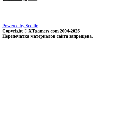
Powered by Seditio
Copyright © XTgamers.com 2004-2026
Перепечатка материалов сайта запрещена.