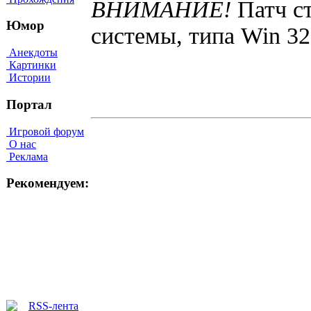
ВНИМАНИЕ!
Патч ст
Юмор
системы, типа Win 32
Анекдоты
Картинки
Истории
Портал
Игровой форум
О нас
Реклама
Рекомендуем: