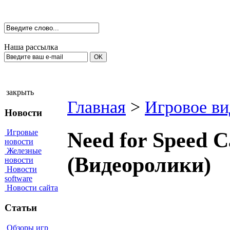
Наша рассылка
закрыть
Главная
>
Игровое ви
Новости
Игровые
Need for Speed 
новости
Железные
(Видеоролики)
новости
Новости
software
Новости сайта
Статьи
Обзоры игр