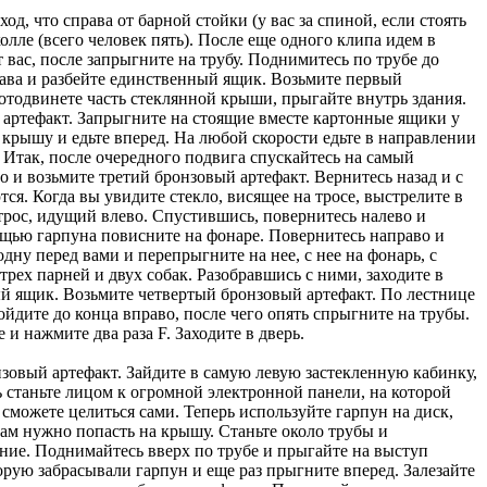
д, что справа от барной стойки (у вас за спиной, если стоять
олле (всего человек пять). После еще одного клипа идем в
т вас, после запрыгните на трубу. Поднимитесь по трубе до
рава и разбейте единственный ящик. Возьмите первый
отодвинете часть стеклянной крыши, прыгайте внутрь здания.
 артефакт. Запрыгните на стоящие вместе картонные ящики у
 крышу и едьте вперед. На любой скорости едьте в направлении
 Итак, после очередного подвига спускайтесь на самый
о и возьмите третий бронзовый артефакт. Вернитесь назад и с
. Когда вы увидите стекло, висящее на тросе, выстрелите в
трос, идущий влево. Спустившись, повернитесь налево и
ощью гарпуна повисните на фонаре. Повернитесь направо и
дну перед вами и перепрыгните на нее, с нее на фонарь, с
трех парней и двух собак. Разобравшись с ними, заходите в
ый ящик. Возьмите четвертый бронзовый артефакт. По лестнице
йдите до конца вправо, после чего опять спрыгните на трубы.
и нажмите два раза F. Заходите в дверь.
нзовый артефакт. Зайдите в самую левую застекленную кабинку,
ь станьте лицом к огромной электронной панели, на которой
сможете целиться сами. Теперь используйте гарпун на диск,
 вам нужно попасть на крышу. Станьте около трубы и
ение. Поднимайтесь вверх по трубе и прыгайте на выступ
рую забрасывали гарпун и еще раз прыгните вперед. Залезайте