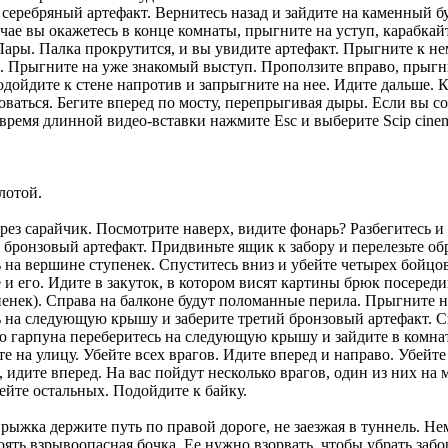
лотой.
через сарайчик. Посмотрите наверх, видите фонарь? Разбегитесь
бронзовый артефакт. Придвиньте ящик к забору и перелезьте обр
ь на вершине ступенек. Спуститесь вниз и убейте четырех бойцо
е и его. Идите в закуток, в котором висят картины брюк посеред
упенек). Справа на балконе будут поломанные перила. Прыгните
на следующую крышу и заберите третий бронзовый артефакт. Спу
 гарпуна переберитесь на следующую крышу и зайдите в комнату
 на улицу. Убейте всех врагов. Идите вперед и направо. Убейте
, идите вперед. На вас пойдут несколько врагов, один из них на
бейте остальных. Подойдите к байку.
прыжка держите путь по правой дороге, не заезжая в туннель. Н
оять взрывоопасная бочка. Ее нужно взорвать, чтобы убрать забо