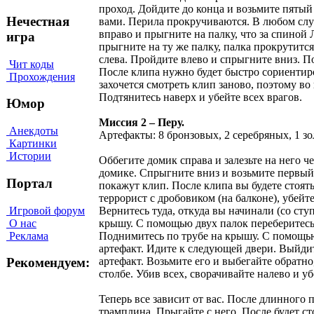
Нечестная
игра
Чит коды
Прохождения
Юмор
Миссия 2 – Перу.
Анекдоты
Артефакты: 8 бронзовых, 2 серебряных, 1 зо
Картинки
Истории
Оббегите домик справа и залезьте на него 
домике. Спрыгните вниз и возьмите первый 
Портал
покажут клип. После клипа вы будете стоят
террорист с дробовиком (на балконе), убейт
Игровой форум
Вернитесь туда, откуда вы начинали (со ст
О нас
крышу. С помощью двух палок переберитесь 
Реклама
Поднимитесь по трубе на крышу. С помощью
артефакт. Идите к следующей двери. Выйдите
артефакт. Возьмите его и выбегайте обратно
Рекомендуем:
столбе. Убив всех, сворачивайте налево и у
Теперь все зависит от вас. После длинного 
трамплина. Прыгайте с него. После будет ст