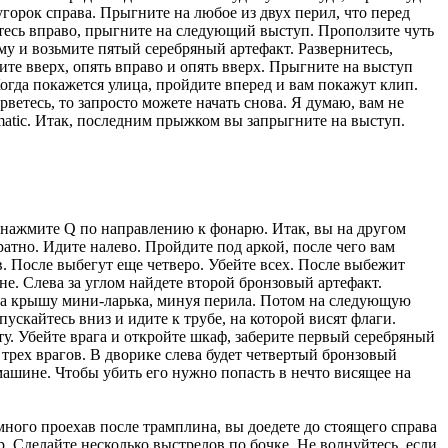
 и нажмите Q по направлению к фонарю. Итак, вы на другом
атно. Идите налево. Пройдите под аркой, после чего вам
в. После выбегут еще четверо. Убейте всех. После выбежит
ине. Слева за углом найдете второй бронзовый артефакт.
 на крышу мини-ларька, минуя перила. Потом на следующую
скайтесь вниз и идите к трубе, на которой висят флаги.
. Убейте врага и откройте шкаф, заберите первый серебряный
 трех врагов. В дворике слева будет четвертый бронзовый
 машине. Чтобы убить его нужно попасть в нечто висящее на
емного проехав после трамплина, вы доедете до стоящего справа
р. Сделайте несколько выстрелов по бочке. Не волнуйтесь, если