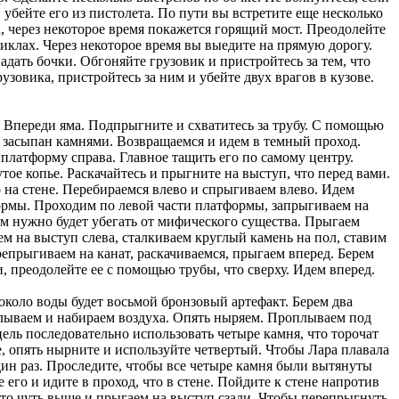
 убейте его из пистолета. По пути вы встретите еще несколько
к, через некоторое время покажется горящий мост. Преодолейте
иклах. Через некоторое время вы выедите на прямую дорогу.
падать бочки. Обгоняйте грузовик и пристройтесь за тем, что
рузовика, пристройтесь за ним и убейте двух врагов в кузове.
. Впереди яма. Подпрыгните и схватитесь за трубу. С помощью
т засыпан камнями. Возвращаемся и идем в темный проход.
платформу справа. Главное тащить его по самому центру.
тое копье. Раскачайтесь и прыгните на выступ, что перед вами.
 на стене. Перебираемся влево и спрыгиваем влево. Идем
формы. Проходим по левой части платформы, запрыгиваем на
ам нужно будет убегать от мифического существа. Прыгаем
аем на выступ слева, сталкиваем круглый камень на пол, ставим
епрыгиваем на канат, раскачиваемся, прыгаем вперед. Берем
, преодолейте ее с помощью трубы, что сверху. Идем вперед.
около воды будет восьмой бронзовый артефакт. Берем два
плываем и набираем воздуха. Опять ныряем. Проплываем под
ль последовательно использовать четыре камня, что торочат
е, опять нырните и используйте четвертый. Чтобы Лара плавала
один раз. Проследите, чтобы все четыре камня были вытянуты
 его и идите в проход, что в стене. Пойдите к стене напротив
что чуть выше и прыгаем на выступ сзади. Чтобы перепрыгнуть