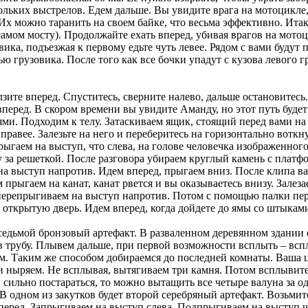
ольких выстрелов. Едем дальше. Вы увидите врага на мотоцикле,
 Их можно таранить на своем байке, что весьма эффективно. Ита
мом мосту). Продолжайте ехать вперед, убивая врагов на мотоц
вика, подъезжая к первому едьте чуть левее. Рядом с вами будут 
ью грузовика. После того как все бочки упадут с кузова левого г
ите вперед. Спуститесь, сверните налево, дальше остановитесь
вперед. В скором времени вы увидите Аманду, но этот путь буде
ми. Подходим к телу. Затаскиваем ящик, стоящий перед вами на 
правее. Залезьте на него и переберитесь на горизонтально воткну
ыгаем на выступ, что слева, на голове человечка изображенного
у за решеткой. После разговора убираем круглый камень с плат
 на выступ напротив. Идем вперед, прыгаем вниз. После клипа в
м прыгаем на канат, канат рвется и вы оказываетесь внизу. Залез
 перепрыгиваем на выступ напротив. Потом с помощью палки пер
 открытую дверь. Идем вперед, когда дойдете до ямы со штыками
седьмой бронзовый артефакт. В разваленном деревянном здании 
 в трубу. Плывем дальше, при первой возможности всплыть – вс
. Таким же способом добираемся до последней комнаты. Ваша це
 и ныряем. Не всплывая, вытягиваем три камня. Потом всплывит
и сильно постараться, то можно вытащить все четыре валуна за 
В одном из закутков будет второй серебряный артефакт. Возьмите
вперед. Запрыгиваем на выступ слева. Подпрыгиваем на выступ 