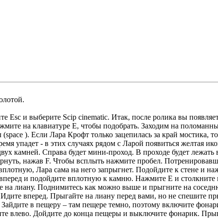
олотой.
ите до правого края выступа. Перепрыгните на выступ справа. После клипа убейте врага перед вами. Идите вперед. Поднимите артефакт, что слева. Зацепитесь за выступ сзади вас. Проползите вправо и с помощью прыжка запрыгните наверх. Столкните камень, после чего и сами спрыгните. Забегите на камень, что около дерева. Прыгните вперед на ветку. Раскачайтесь и прыгните на скалу напротив. Поднимитесь наверх и идите вперед. Дойдите до сверкающего желтого диска. Нажмите Q, а потом пробел. Вы тем самым очистите себе путь. Идите вперед. После клипа убейте двух врагов перед вами. Запрыгните на выступ, что за водопадом. Ползите влево. Выступ обломиться. Залезьте на выступ еще один раз, но в этот раз уже перепрыгните на другую его часть. Прыгните на палку. С палки на следующий выступ. Пройдите по выступу влево, прыгните на следующий. Со следующего выступа подпрыгните вверх. Вы окажетесь на верхушке скалы. С помощью лианы переберитесь на противоположную скалу, при этом обязательно раскачайтесь. Слева, прикрытый водопадом будет четвертый бронзовый артефакт. Чтобы получить его нужно: после того как вы перепрыгните на лиане идите влево, запрыгните на выступ. После того как вы завладеете им, спускайтесь вниз и идите вправо. С помощью двух палок переберитесь на следующую площадь. Идите вперед. Справа будет враг. Убейте его и идите дальше. Перед вами будет обрыв. Чтобы перебраться на другую сторону нужно прыгнуть вперед и нажать Q. Это довольно просто. Идите вперед и повернитесь налево. Посмотрите вверх. Сверху будет пятый бронзовый артефакт. Чуть отойдите и, нацелившись на артефакт, нажмите Q. Когда гарпун коснется артефакта, начните двигаться назад. Убедитесь, что гарпун надежно застрял в артефакте, после нажмите Е. Если у вас не получилось с первого раза не отчаиваетесь, трюк требует тренировки. Итак, проходите до конца пещеры. После клипа подойдите к камням. Дождитесь, когда враги внизу будут напротив вас. После, пару раз выстрелите по камням, или нажмите Е. Врагов прибьет камнями. Спускайтесь. Впереди - справа за камнем будет артефакт. Возьмите его и идите влево. Идите вперед. Убейте нескольких врагов. Поднимитесь по подъему слева, убейте еще одного врага. Спуститесь вниз и дойдите вперед до упора, возьмите артефакт. Опять поднимитесь и с помощью лианы переберитесь на другую скалу. Спускайтесь. Справа будут четыре врага. Сделайте пару выстрелов в колонну слева. Колонна рухнет и прибьет нескольких врагов. Добейте всех, кто остался на глазах, идите вперед. Еще двое будут видны, если свернуть направо за черным джипом. Убейте всех. Поднимайтесь вверх по ступенькам. После клипа спрыгните на самый широкий уступ слева, на уровне которого будет некая стенка из ящиков. Выстрелите в эти ящики пару раз, чтобы они развалились и заберите второй бронзовый артефакт. Идите внутрь здания. Дойдите до двух картонных ящиков. Пните один из них на подозрительный пол перед вами. Теперь вы знаете что там. Видите сверху сверкающий диск? С его помощью вы переправитесь на другую сторону. Прыгаем вперед и нажимаем Q. Сильно раскачиваемся и прыгаем. Идем вперед, слева будет маленькая трещина. Пойдите в нее. Найдете восьмой бронзовый артефакт. Возьмите его, вернитесь чуть назад и идите дальше. После клипа полезайте на цепь справа. Поднимитесь как можно выше и перепрыгните на соседнюю цепь. Потом опять на первую и спрыгните в мини туннель. Делайте все быстро, т.к. цепи опускаются. Идите вперед и прыгните на следующую цепь. Спуститесь вниз. Идите в следующий коридор и поверните направо. Дойдите до воды. Ныряйте. Держите F, пока не окажетесь достаточно глубоко, чтобы плыть дальше. Отпустите F и плывите вправо. Вам предстоит проплыть достаточно маленькую дистанцию, поэтому воздуха вам хватит с головой. Проплывите как можно меньше под водой, как только вы