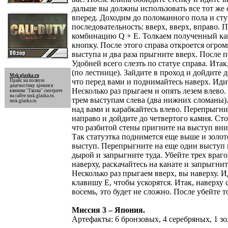
дальше вы должны использовать все тот же 
вперед. Доходим до поломанного пола и сту
последовательность: вверх, вверх, вправо.
комбинацию Q + E. Толкаем полученный кам
кнопку. После этого справа откроется огром
выступа и два раза прыгните вверх. После 
Удобней всего слезть по статуе справа. Ита
(по лестнице). Зайдите в проход и дойдите
Msk.glazka.ru
что перед вами и поднимайтесь наверх. Иди
Прайс на полную
диагностику зрения в
Несколько раз прыгаем и опять лезем влево.
клинике "Глазка" смотрите
на сайте
msk.glazka.ru
.
трем выступам слева (два нижних сломаны).
msk.glazka.ru
над вами и карабкайтесь влево. Перепрыгни
направо и дойдите до четвертого камня. Стол
что разбитой стены пригните на выступ вниз
Так статуэтка поднимется еще выше и золото
выступ. Перепрыгните на еще один выступ п
дырой и запрыгните туда. Убейте трех враго
наверху, раскачайтесь на канате и запрыгни
Несколько раз прыгаем вверх, вы наверху. 
клавишу Е, чтобы ускорятся. Итак, наверху 
восемь, это будет не сложно. После убейте т
Миссия 3 – Япония.
Артефакты: 6 бронзовых, 4 серебряных, 1 зо