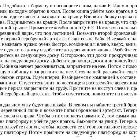
 Подойдите к бармену и поговорите с ним, нажав Е. Идем в прохо
седы выходим обратно в холл. После клипа убейте всех врагов в х
Итак, идите влево и выходите на крышу. Взорвите бочку справа о
ава. Поднимитесь на крышу. После запрыгните на крышу, что сп
лянной крыше. Примените комбинацию Q + E. После того как вы 
еревянный ящик, что под лестницей. Возьмите второй бронзовый
е первый серебряный артефакт. Садитесь на байк. Выезжайте на
нажимать нужно очень быстро, комбинация: влево, вверх, вниз.
 с доски на доску и добегите до деревянного ящика. Разбейте ег
тесь на следующую доску. Осторожно, эти доски прокручиваются
е на следующую доску. Добегите до конца доски и используйте 
Кабинка начнет раскачиваться, запрыгните на нее. Потом с пом
ую кабинку и запрыгните на нее. Стоя на ней, раскачайте еще о
алкон справа. Идем вперед. Разбираемся с компанией в составе 
ранники. Спуститесь вниз по лестнице и расстреляйте деревянн
ые перила запрыгните на трубу. Прыгните на выступ слева и про
 серебряный артефакт. Чтобы спуститься, повисните на выступе 
 в дальнем углу будут два шкафа. В левом вы найдете третий бро
й деревянный ящик и возьмите пятый бронзовый артефакт. Тепер
а слева и справа. Чтобы в них попасть нажмите Z, тем самым вы 
 на платформу и убейте двух врагов. Выходите на улицу. Теперь
спользуйте гарпун, чтобы перевести ее в горизонтальное полож
му платформу. Потом прыгните на следующую платформу, на кото