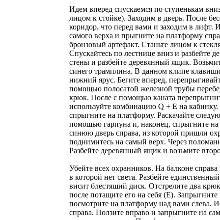
Идем вперед спускаемся по ступенькам вниз.
лицом к стойке). Заходим в дверь. После бе
коридор, что перед вами и заходим в лифт. 
самого верха и прыгните на платформу спр
бронзовый артефакт. Станьте лицом к стек
Спускайтесь по лестнице вниз и разбейте д
стены и разбейте деревянный ящик. Возьмит
синего трамплина. В данном клипе клавиши 
нижний ярус. Бегите вперед, перепрыгивайте
помощью полосатой железной трубы перебери
крюк. После с помощью каната перепрыгнит
используйте комбинацию Q + E на кабинку. 
спрыгните на платформу. Раскачайте следующ
помощью гарпуна и, наконец, спрыгните на б
синюю дверь справа, из которой пришли ох
поднимитесь на самый верх. Через поломанн
Разбейте деревянный ящик и возьмите второй
Убейте всех охранников. На балконе справа
в которой нет света. Разбейте единственны
висит блестящий диск. Отстрелите два крюк
после потащите его на себя (Е). Запрыгните
посмотрите на платформу над вами слева. И
справа. Ползите вправо и запрыгните на са