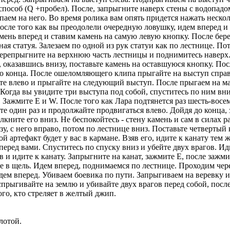
способ (Q +пробел). После, запрыгните наверх стены с водопадо
паем на него. Во время ролика вам опять придется нажать нескол
 После того как вы преодолели очередную ловушку, идем вперед и
ень вперед и ставим камень на самую левую кнопку. После бер
ная статуя. Залезаем по одной из рук статуи как по лестнице. П
перепрыгните на верхнюю часть лестницы и поднимитесь наверх. 
к, оказавшись внизу, поставьте камень на оставшуюся кнопку. П
 до конца. После ошеломляющего клипа прыгайте на выступ справ
те влево и прыгайте на следующий выступ. После прыгаем на ма
 Когда вы увидите три выступа под собой, спуститесь по ним вн
 Зажмите Е и W. После того как Лара подтянется раз шесть-восе
те один раз и продолжайте продвигаться влево. Дойдя до конца,
кните его вниз. Не беспокойтесь - стену камень и сам в силах р
у, с него вправо, потом по лестнице вниз. Поставьте четвертый
й артефакт будет у вас в кармане. Взяв его, идите к канату те
еред вами. Спуститесь по спуску вниз и убейте двух врагов. Ид
в и идите к канату. Запрыгните на канат, зажмите Е, после зажм
те в щель. Идем вперед, поднимаемся по лестнице. Проходим чер
Идем вперед. Убиваем боевика по пути. Запрыгиваем на веревку
спрыгивайте на землю и убивайте двух врагов перед собой, после
ого, кто стреляет в желтый джип.
лотой.