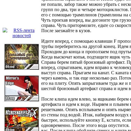
не попали, забор также можно убрать с неск
групп по два, три и четыре мотоциклистов.
его с помощью трамплинов (трамплины на са
Чуть проехав вперед, вы догоните три грузо
справа. Чуть притормозите, едьте со скорост
После заезжайте в кузов.
Идите вперед, с помощью клавиши F прополз
трубы переберитесь на другой конец. Идем 
Проходим до конца и проползаем под прутья
Когда выскочат копья, подтащите ящик чуть 
Справа берем пятый бронзовый артефакт. Пр
вперед, спрыгиваем, идем вправо к человек
выступ справа. Прыгаем на канат. С каната
через камень, и так еще несколько раз. Пото
его на плиту. Опять запрыгиваем туда же и
шестой бронзовый артефакт справа и идем в
После клипа идем влево, за ящиками берем 
артефакта и идем к воде. Ныряем и плывем
решетками. Опять всплываем и опять ныряем
из стены под водой. Итак, набираем воздух
быстрее, используйте кнопку Е, кстати, есл
одновременно. После этого вода опустится. 
вас. После клипа обойдите стенку и идите 