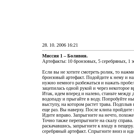
28. 10. 2006 16:21
Миссия 1 – Боливия.
Артефакты: 10 бронзовых, 5 серебряных, 1 з
Если вы не хотите смотреть ролик, то нажмите Esc и выберите Scip cinematic. Итак, после ролика вы появляетесь в неких джунглях. Слева за большим камнем будет первый бронзовый артефакт. Подойдите к нему и нажмите на клавиатуре Е, чтобы подобрать. Заходим на поломанный мостик. Прыгаем на другую сторону. Чтобы прыгнуть, нужно немного разбежаться и нажать пробел (space ). Если Лара Крофт только зацепилась за край мостика, то нажмите пробел еще раз. Бывают такие случаи, когда Лара зацепилась одной рукой и через некоторое время упадет - в этих случаях рядом с Ларой появиться желтая иконка с изображением руки, нажмите Е и все будет в порядке. Итак, идем вперед и налево, станьте между двух камней. Справа будет мини-проход. В проходе будет лежать второй бронзовый артефакт. Возьмите его. После идите к водопаду и прыгайте в воду. Попробуйте нырнуть, нажав F. Чтобы всплыть нажмите пробел. Потренировавшись нырять и всплывать, плывите к противоположному выступу, на котором растет трава. Подплыв вплотную, Лара сама на него запрыгнет. Подойдите к стене и нажмите пробел. Когда Лара повиснет на руках, нажмите пробел еще раз. Вы наверху. После клипа пройдите вперед и подойдите вплотную к камню. Нажмите Е и столкните камень вперед. Перепрыгните на противоположную сторону. Идите вправо. Запрыгните на нечто, похожее на лиану. Поднимитесь как можно выше и прыгните на соседнюю. Для этого зажмите клавишу вправо и нажмите пробел. Точно также перепрыгните на скалу справа. Идите вперед. Прыгайте на лиану перед вами, но не спешите прыгать дальше. Повернитесь на лиане налево, прыгните и, раскачавшись, запрыгните к входу в пещеру. Зайдите в пещеру – там пещере темно, поэтому включите фонарик, нажав Delete. Дойдите до конца пещеры и возьмите первый серебряный артефакт. Спрыгните вниз и идите влево. Дойдите до конца пещеры и выключите фонарик. Прыгните на противоположную скалу. После клипа зацепитесь за выступ, что справа (подойдите к нему и нажмите пробел). Зажмите влево. Если вы хотите, чтобы Лара перемещалась быстрее, периодически нажимайте клавишу Е. Доберитесь до самого конца выступа и перепрыгните на скалу сзади вас. Для этого зажмите влево и нажмите пробел. Поднимитесь наверх. Вы у водопада. Идите вверх по водопаду. На вас покатится большой камень. Чтобы избежать встречи, станьте у правой стены. После того как камень пролетел, идите дальше. Забегите на камень, что справа. Прыгните на палку перед вами. Зажмите влево и остановитесь напротив следующей палки. Зажмите вперед, тем самым вы раскачаетесь. Прыгните на следующую палку, а потом на выступ. Нажмите вправо и дойд