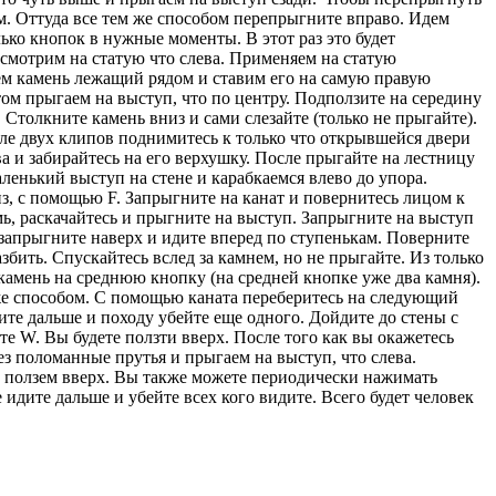
м. Оттуда все тем же способом перепрыгните вправо. Идем
ько кнопок в нужные моменты. В этот раз это будет
 смотрим на статую что слева. Применяем на статую
ем камень лежащий рядом и ставим его на самую правую
отом прыгаем на выступ, что по центру. Подползите на середину
Столкните камень вниз и сами слезайте (только не прыгайте).
осле двух клипов поднимитесь к только что открывшейся двери
а и забирайтесь на его верхушку. После прыгайте на лестницу
ленький выступ на стене и карабкаемся влево до упора.
из, с помощью F. Запрыгните на канат и повернитесь лицом к
мь, раскачайтесь и прыгните на выступ. Запрыгните на выступ
 запрыгните наверх и идите вперед по ступенькам. Поверните
азбить. Спускайтесь вслед за камнем, но не прыгайте. Из только
 камень на среднюю кнопку (на средней кнопке уже два камня).
м же способом. С помощью каната переберитесь на следующий
ите дальше и походу убейте еще одного. Дойдите до стены с
ите W. Вы будете ползти вверх. После того как вы окажетесь
ез поломанные прутья и прыгаем на выступ, что слева.
 и ползем вверх. Вы также можете периодически нажимать
 идите дальше и убейте всех кого видите. Всего будет человек