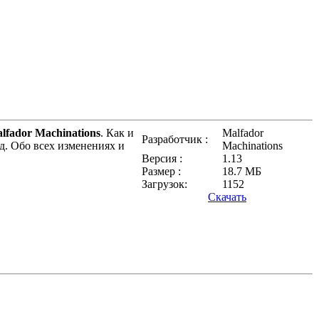
lfador Machinations
. Как и
Malfador
Разработчик :
д. Обо всех изменениях и
Machinations
Версия :
1.13
Размер :
18.7 МБ
Загрузок:
1152
Скачать