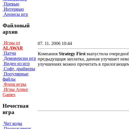
Превью
Интервью
Анонсы игр
Файловый
архив
Игры от
07. 11. 2006 10:44
ALAWAR
Патчи
Компания
Strategy First
выпустила очередной
Демоверсии игр
предыдущщая заплатка, данная улучшает неко
Видео из игр
улучшениях можно прочитать в прилогающем
Софт, драйверы
Популярные
файлы
Флеш игры
Игры Armor
Games
Нечестная
игра
Чит коды
Прохождения