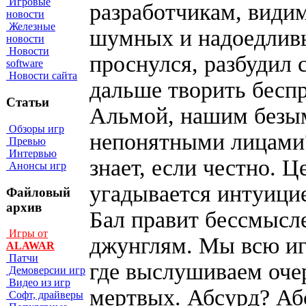
Игровые
разработчикам, видим
новости
Железные
шумных и надоедливы
новости
Новости
проснулся, разбудил 
software
Новости сайта
дальше творить беспр
Статьи
Альмой, нашим безы
Обзоры игр
непонятными лицами?
Превью
Интервью
знает, если честно. 
Анонсы игр
угадывается интуицие
Файловый
архив
Бал правит бессмысл
Игры от
джунглям. Мы всю иг
ALAWAR
Патчи
где выслушиваем оче
Демоверсии игр
Видео из игр
мертвых. Абсурд? Аб
Софт, драйверы