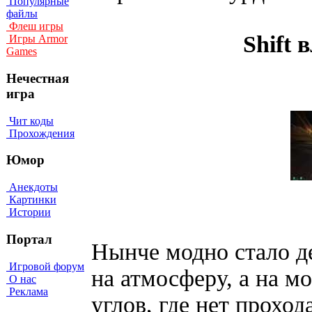
Популярные
файлы
Флеш игры
Shift 
Игры Armor
Games
Нечестная
игра
Чит коды
Прохождения
Юмор
Анекдоты
Картинки
Истории
Портал
Нынче модно стало де
Игровой форум
на атмосферу, а на м
О нас
Реклама
углов, где нет проход