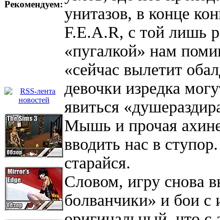
Рекомендуем:
унитазов, в конце кон
F.E.A.R, с той лишь 
«пугалкой» нам поми
«сейчас вылетит обал
девочки изредка могу
явиться «душераздир
Мышь и прочая ахине
вводить нас в ступор.
старайся.
Словом, игру снова 
болванчики» и бои с 
оригинальный, что с 