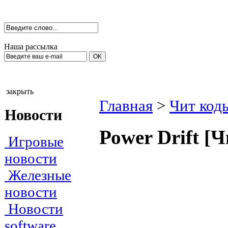
Наша рассылка
закрыть
Главная
>
Чит код
Новости
Роwer Drift [
Игровые
новости
Железные
новости
Новости
software