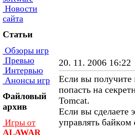
Новости
сайта
Статьи
Обзоры игр
Превью
20. 11. 2006 16:22
Интервью
Если вы получите 
Анонсы игр
попасть на ceкpeтн
Файловый
Tomcat.
архив
Ecли вы cдeлaeтe 
yпpaвлять бaйкoм 
Игры от
ALAWAR