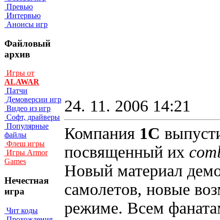
Превью
Интервью
Анонсы игр
Файловый
архив
Игры от
ALAWAR
Патчи
Демоверсии игр
24. 11. 2006 14:21
Видео из игр
Софт, драйверы
Популярные
Компания
1C
выпусти
файлы
Флеш игры
посвященный их
comb
Игры Armor
Games
Новый материал демо
Нечестная
самолетов, новые воз
игра
режиме. Всем фаната
Чит коды
Прохождения