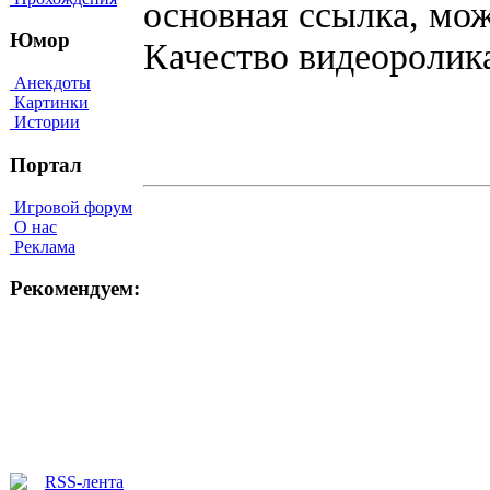
основная ссылка, мо
Юмор
Качество видеороли
Анекдоты
Картинки
Истории
Портал
Игровой форум
О нас
Реклама
Рекомендуем: