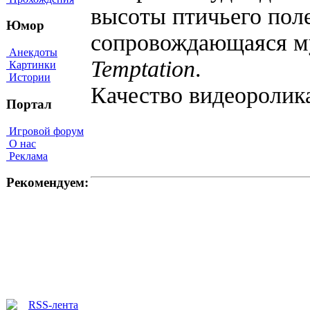
высоты птичьего поле
Юмор
сопровождающаяся м
Анекдоты
Temptation
.
Картинки
Истории
Качество видеороли
Портал
Игровой форум
О нас
Реклама
Рекомендуем: