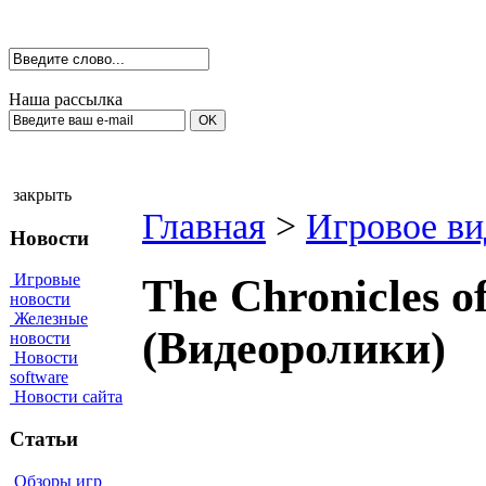
Наша рассылка
закрыть
Главная
>
Игровое ви
Новости
Игровые
The Chronicles o
новости
Железные
(Видеоролики)
новости
Новости
software
Новости сайта
Статьи
Обзоры игр