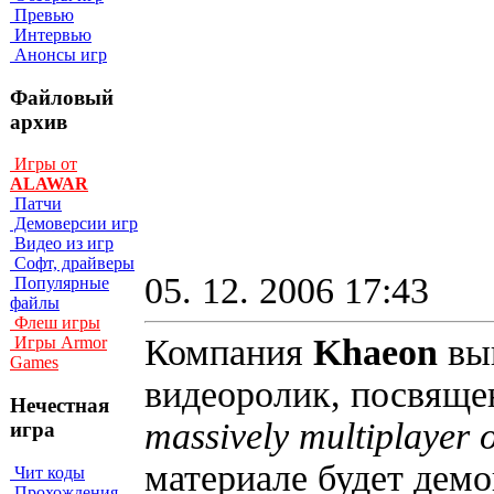
Превью
Интервью
Анонсы игр
Файловый
архив
Игры от
ALAWAR
Патчи
Демоверсии игр
Видео из игр
Софт, драйверы
05. 12. 2006 17:43
Популярные
файлы
Флеш игры
Компания
Khaeon
вы
Игры Armor
Games
видеоролик, посвящ
Нечестная
massively multiplayer
игра
материале будет демо
Чит коды
Прохождения