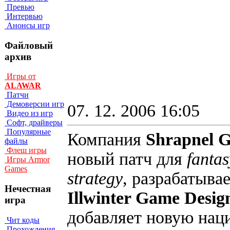
Превью
Интервью
Анонсы игр
Файловый
архив
Игры от
ALAWAR
Патчи
Демоверсии игр
07. 12. 2006 16:05
Видео из игр
Софт, драйверы
Популярные
Компания
Shrapnel 
файлы
Флеш игры
новый патч для
fanta
Игры Armor
Games
strategy
, разрабатыва
Нечестная
Illwinter Game Desig
игра
добавляет новую нац
Чит коды
Прохождения