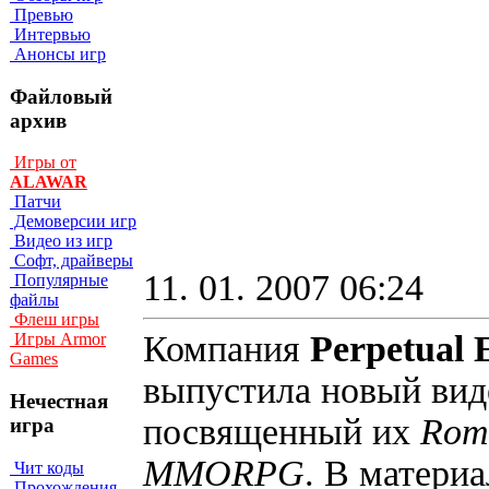
Превью
Интервью
Анонсы игр
Файловый
архив
Игры от
ALAWAR
Патчи
Демоверсии игр
Видео из игр
Софт, драйверы
11. 01. 2007 06:24
Популярные
файлы
Флеш игры
Компания
Perpetual 
Игры Armor
Games
выпустила новый вид
Нечестная
посвященный их
Roma
игра
MMORPG
. В материа
Чит коды
Прохождения