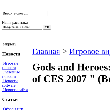
Наша рассылка
закрыть
Главная
>
Игровое ви
Новости
Игровые
Gods and Heroes:
новости
Железные
of CES 2007 " (
новости
Новости
software
Новости сайта
Статьи
Обзоры игр