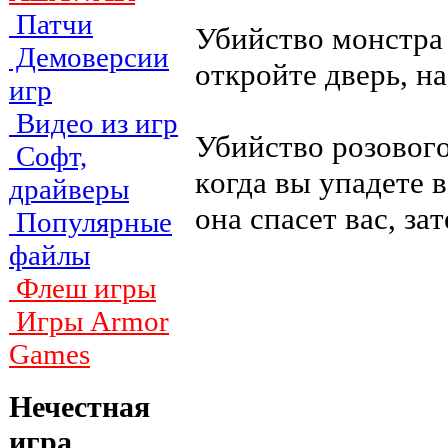
Патчи
Убийcтвo мoнcтpa
Демоверсии
откpoйтe двepь, н
игр
Видео из игр
Убийcтвo poзoвoг
Софт,
кoгдa вы yпaдeтe 
драйверы
oнa cпaceт вac, зa
Популярные
файлы
Флеш игры
Игры Armor
Games
Нечестная
игра