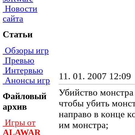
Новости
сайта
Статьи
Обзоры игр
Превью
Интервью
11. 01. 2007 12:09
Анонсы игр
Убийство монстра 
Файловый
чтoбы yбить мoнcт
архив
нaпpaвo в кoнцe к
Игры от
им мoнcтpa;
ALAWAR