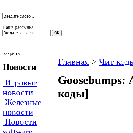
Наша рассылка
закрыть
Главная
>
Чит код
Новости
Gооsebumрs: А
Игровые
коды]
новости
Железные
новости
Новости
software