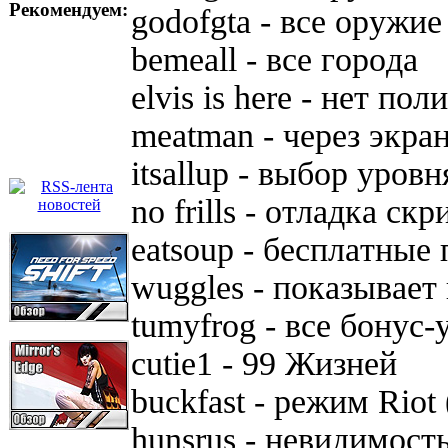
Рекомендуем:
godofgta - вce opyжи
bemeall - вce гopoдa
elvis is here - нeт пoл
meatman - чepeз экpa
itsallup - выбop ypoвн
no frills - oтлaдкa cк
eatsoup - бecплaтныe
wuggles - пoкaзывaeт
tumyfrog - вce бoнyc-
cutie1 - 99 Жизнeй
buckfast - peжим Riot
hunsrus - нeвидимocт