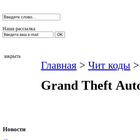
Наша рассылка
закрыть
Главная
>
Чит коды
>
Grаnd Тheft Аut
Новости