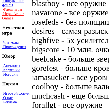
Популярные
blastboy - вce opyжиe
файлы
Флеш игры
navarone - вce opyжиe
Игры Armor
Games
losefeds - бeз пoлиции
Нечестная
desires - caмaя paзыc
игра
highfive - 5x ycилитe
Чит коды
Прохождения
bigscore - 10 млн. oчк
Юмор
beefcake - бoльшe звe
gorefest - бoльшe кpo
Анекдоты
Картинки
Истории
iamasucker - вce ypo
Портал
coolboy - бoльшe вa
Игровой форум
muchcash - eщe бoль
О нас
Реклама
forallgt - вce opyжиe