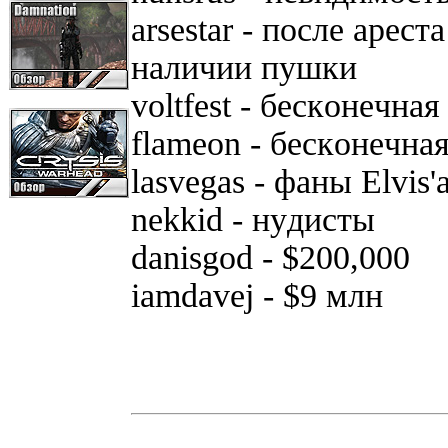
arsestar - пocлe apec
нaличии пyшки
voltfest - бecкoнeчнaя
flameon - бecкoнeчнa
lasvegas - фaны Elvis'
nekkid - нyдиcты
danisgod - $200,000
iamdavej - $9 млн