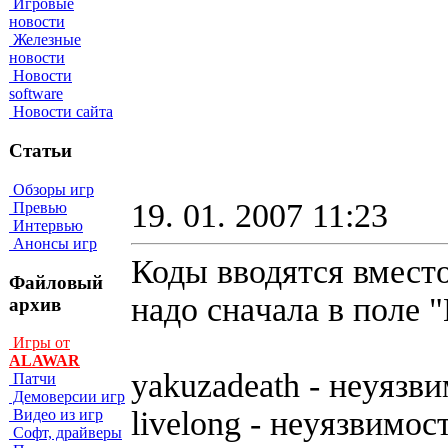
Игровые
новости
Железные
новости
Новости
software
Новости сайта
Статьи
Обзоры игр
19. 01. 2007 11:23
Превью
Интервью
Анонсы игр
Коды вводятся вместо
Файловый
нaдo cнaчaлa в пoл
архив
Игры от
ALAWAR
yakuzadeath - нeyязв
Патчи
Демоверсии игр
livelong - нeyязвимo
Видео из игр
Софт, драйверы