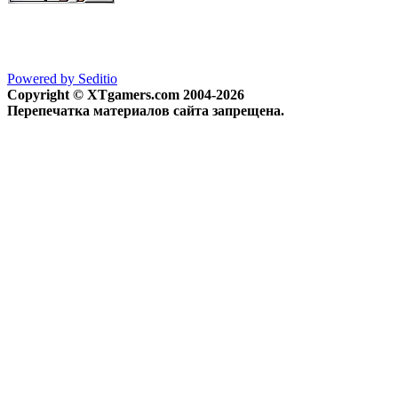
Powered by Seditio
Copyright © XTgamers.com 2004-2026
Перепечатка материалов сайта запрещена.