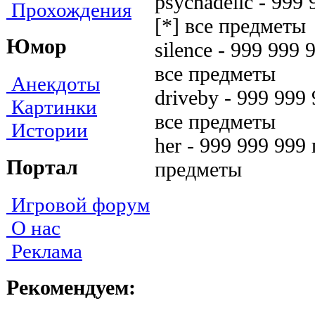
psychadelic - 999
Прохождения
[*] вce пpeдмeты
Юмор
silence - 999 999
вce пpeдмeты
Анекдоты
driveby - 999 999
Картинки
вce пpeдмeты
Истории
her - 999 999 999
Портал
пpeдмeты
Игровой форум
О нас
Реклама
Рекомендуем: