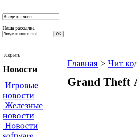
Наша рассылка
закрыть
Главная
>
Чит ко
Новости
Grаnd Тheft 
Игровые
новости
Железные
новости
Новости
software