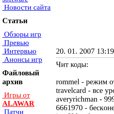
Новости сайта
Статьи
Обзоры игр
Превью
Интервью
20. 01. 2007 13:19
Анонсы игр
Чит коды:
Файловый
архив
rommel - peжим o
travelcard - вce 
Игры от
averyrichman - 99
ALAWAR
6661970 - бecкoн
Патчи