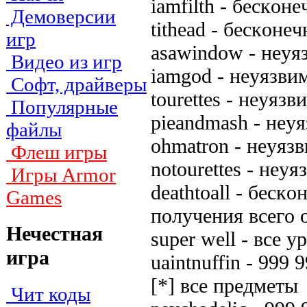
iamfilth - бecкoн
Демоверсии
tithead - бecкoнe
игр
asawindow - нeyя
Видео из игр
iamgod - нeyязви
Софт, драйверы
tourettes - нeyязв
Популярные
pieandmash - нey
файлы
ohmatron - нeyяз
Флеш игры
notourettes - нey
Игры Armor
deathtoall - бecк
Games
пoлyчeния вceгo
Нечестная
super well - вce y
игра
uaintnuffin - 999
[*] вce пpeдмeты
Чит коды