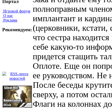
Портал
полноправным члено
Игровой форум
О нас
имплантант и кардин
Реклама
(церковники, кстати, 
Рекомендуем:
что сестра находится
себе какую-то инфор
придется стащить тал
Оплоте. Еще он попр
ее руководством. Не н
После беседы крутит
сверху, а потом остал
Флаги на колоннах д