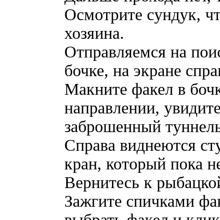
Осмотрите сундук, чт
хозяина.
Отправляемся на поис
бочке, на экране спра
Макните факел в бочк
направлении, увидит
заброшенный туннель.
Справа виднеются сту
кран, который пока н
Вернитесь к рыбацкой
Зажгите спичками фак
выбрать факел и клик