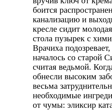
вручив ключ от крем
боится распростране
канализацию и выходи
кресле сидит молодая
стола пузырек с хими
Врачиха подозревает,
началось со старой С
считая ведьмой. Когд
обнесли высоким забо
весьма затруднитель
необходимые ингреди
от чумы: эликсир кат