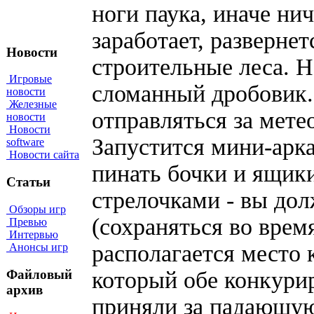
ноги паука, иначе ни
заработает, разверне
Новости
строительные леса. Н
Игровые
сломанный дробовик.
новости
Железные
отправляться за мете
новости
Новости
Запустится мини-арка
software
Новости сайта
пинать бочки и ящики
Статьи
стрелочками - вы до
Обзоры игр
(сохраняться во время
Превью
Интервью
располагается место 
Анонсы игр
Файловый
который обе конкури
архив
приняли за падающую 