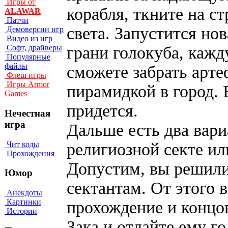
Игры от
корабля, ткните на с
ALAWAR
Патчи
света. Запустится но
Демоверсии игр
Видео из игр
грани голокуба, кажду
Софт, драйверы
Популярные
файлы
сможете забрать арте
Флеш игры
Игры Armor
пирамидкой в город. 
Games
придется.
Нечестная
игра
Дальше есть два вари
Чит коды
религиозной секте и
Прохождения
Допустим, вы решили
Юмор
сектантам. От этого 
Анекдоты
Картинки
прохождение и концо
Истории
Зака и отдайте ему г