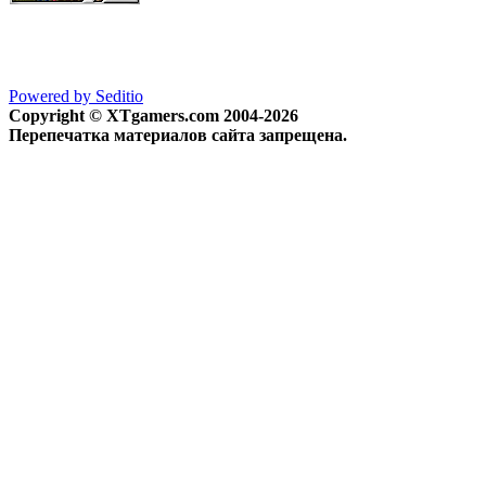
Powered by Seditio
Copyright © XTgamers.com 2004-2026
Перепечатка материалов сайта запрещена.