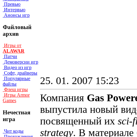
Превью
Интервью
Анонсы игр
Файловый
архив
Игры от
ALAWAR
Патчи
Демоверсии игр
Видео из игр
Софт, драйверы
25. 01. 2007 15:23
Популярные
файлы
Флеш игры
Компания
Gas Power
Игры Armor
Games
выпустила новый вид
Нечестная
посвященный их
sci-
игра
strategy
. В материале
Чит коды
Прохождения