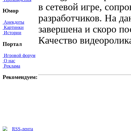
в сетевой игре, соп
Юмор
разработчиков. На д
Анекдоты
завершена и скоро по
Картинки
Истории
Качество видеороли
Портал
Игровой форум
О нас
Реклама
Рекомендуем: