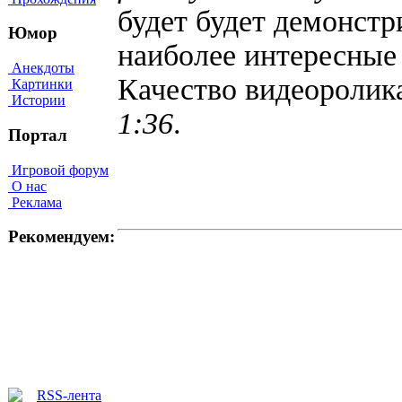
будет будет демонстр
Юмор
наиболее интересные
Анекдоты
Качество видеороли
Картинки
Истории
1:36
.
Портал
Игровой форум
О нас
Реклама
Рекомендуем: