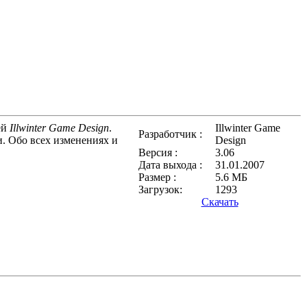
ей
Illwinter Game Design
.
Illwinter Game
Разработчик :
и. Обо всех изменениях и
Design
Версия :
3.06
Дата выхода :
31.01.2007
Размер :
5.6 МБ
Загрузок:
1293
Скачать