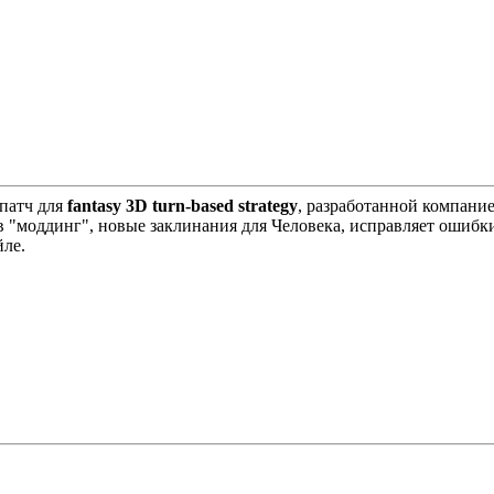
патч для
fantasy 3D turn-based strategy
, разработанной компани
в "моддинг", новые заклинания для Человека, исправляет ошибк
ле.