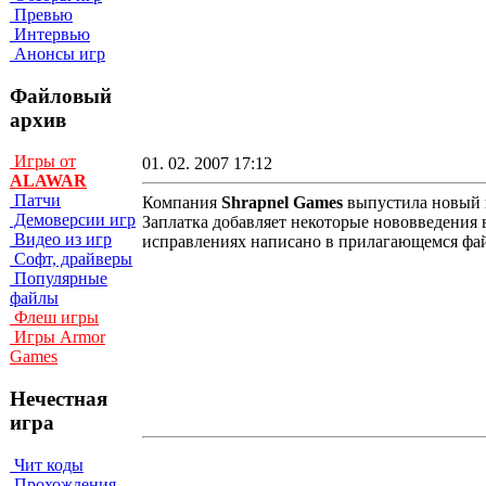
Превью
Интервью
Анонсы игр
Файловый
архив
Игры от
01. 02. 2007 17:12
ALAWAR
Патчи
Компания
Shrapnel Games
выпустила новый 
Демоверсии игр
Заплатка добавляет некоторые нововведения 
Видео из игр
исправлениях написано в прилагающемся фай
Софт, драйверы
Популярные
файлы
Флеш игры
Игры Armor
Games
Нечестная
игра
Чит коды
Прохождения