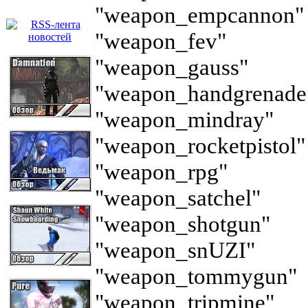
"weapon_empcannon" (
"weapon_fev"
"weapon_gauss"
"weapon_handgrenade
"weapon_mindray"
"weapon_rocketpistol"
"weapon_rpg"
"weapon_satchel"
"weapon_shotgun"
"weapon_snUZI"
"weapon_tommygun"
"weapon_tripmine"