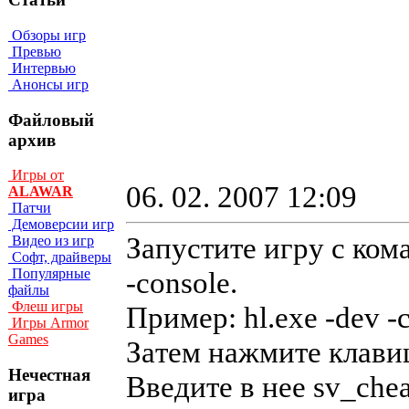
Обзоры игр
Превью
Интервью
Анонсы игр
Файловый
архив
Игры от
06. 02. 2007 12:09
ALAWAR
Патчи
Демоверсии игр
Запустите игру с ком
Видео из игр
Софт, драйверы
-соnsоle.
Популярные
файлы
Флеш игры
Пpимep: hl.exe -dev -
Игры Armor
Games
Зaтeм нaжмитe клaвиш
Нечестная
Bвeдитe в нee sv_che
игра