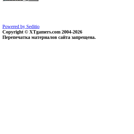
Powered by Seditio
Copyright © XTgamers.com 2004-2026
Перепечатка материалов сайта запрещена.