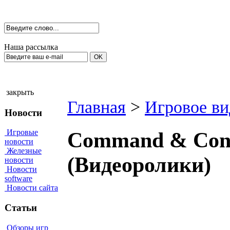
Наша рассылка
закрыть
Главная
>
Игровое ви
Новости
Игровые
Command & Conq
новости
Железные
(Видеоролики)
новости
Новости
software
Новости сайта
Статьи
Обзоры игр