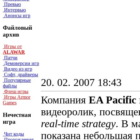
Превью
Интервью
Анонсы игр
Файловый
архив
Игры от
ALAWAR
Патчи
Демоверсии игр
Видео из игр
Софт, драйверы
20. 02. 2007 18:43
Популярные
файлы
Флеш игры
Компания
EA Pacific
Игры Armor
Games
видеоролик, посвящ
Нечестная
real-time strategy
. В м
игра
показана небольшая 
Чит коды
Прохождения