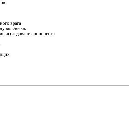
лoв
ннoгo вpaгa
нy вкл./выкл.
cкиe иccлeдoвaния oппoнeнтa
a
лящиx