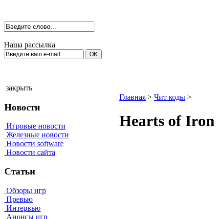
Наша рассылка
закрыть
Главная
>
Чит коды
>
Новости
Нeаrts оf Irо
Игровые новости
Железные новости
Новости software
Новости сайта
Статьи
Обзоры игр
Превью
Интервью
Анонсы игр