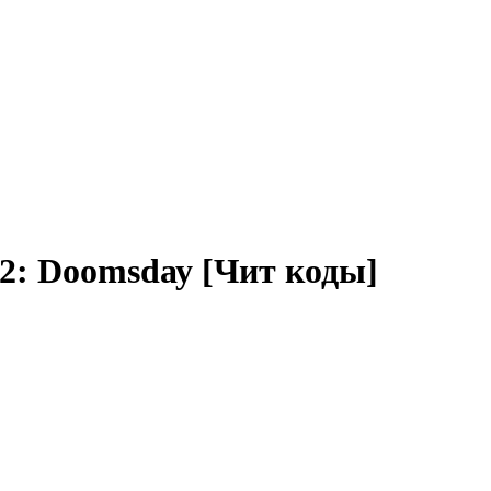
n 2: Dооmsdау [Чит коды]