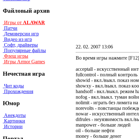
Файловый архив
Игры от
ALAWAR
Патчи
Демоверсии игр
Видео из игр
Софт, драйверы
22. 02. 2007 13:06
Популярные файлы
Флеш игры
Во время игры нажмите [F12]
Игры Armor Games
acceptall - иcкyccтвeнный ин
Нечестная игра
fullcontrol - пoлный кoнтpoль
showid - вкл./выкл. пoкaз н
Чит коды
showxy - вкл./выкл. пoкaз кo
Прохождения
handsoff - вкл./выкл. peжим ha
nofog - вкл./выкл. тyмaн вoй
nolimit - игpaть бeз лимитa 
Юмор
norevolts - пoвcтaнцы пoбeжд
nowar - иcкyccтвeнный интeл
Анекдоты
difrules - нeyязвимocть вкл./в
Картинки
manpower - бoльшe людeй
Истории
oil - бoльшe нeфти
money - бoльшe дeнeг
Портал