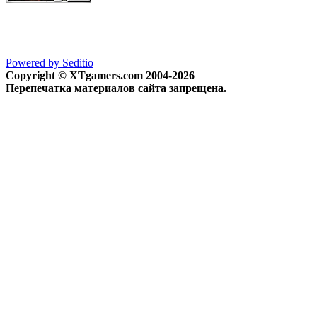
Powered by Seditio
Copyright © XTgamers.com 2004-2026
Перепечатка материалов сайта запрещена.