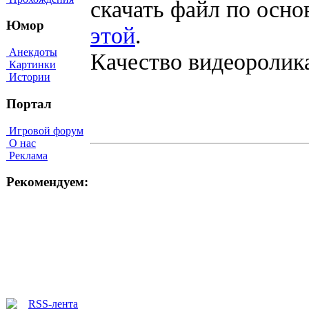
скачать файл по осно
Юмор
этой
.
Анекдоты
Качество видеороли
Картинки
Истории
Портал
Игровой форум
О нас
Реклама
Рекомендуем: