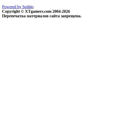
Powered by Seditio
Copyright © XTgamers.com 2004-2026
Перепечатка материалов сайта запрещена.