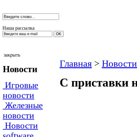
Наша рассылка
закрыть
Главная
>
Новости
Новости
С приставки 
Игровые
новости
Железные
новости
Новости
software