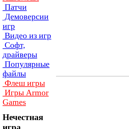
Патчи
Демоверсии
игр
Видео из игр
Софт,
драйверы
Популярные
файлы
Флеш игры
Игры Armor
Games
Нечестная
игра