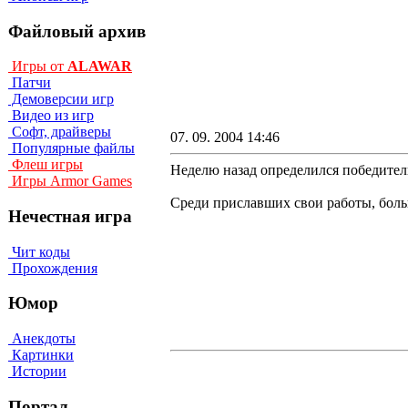
Файловый архив
Игры от
ALAWAR
Патчи
Демоверсии игр
Видео из игр
Софт, драйверы
07. 09. 2004 14:46
Популярные файлы
Флеш игры
Неделю назад определился победител
Игры Armor Games
Среди приславших свои работы, больш
Нечестная игра
Чит коды
Прохождения
Юмор
Анекдоты
Картинки
Истории
Портал