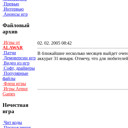
Превью
Интервью
Анонсы игр
Файловый
архив
Игры от
02. 02. 2005 08:42
ALAWAR
Патчи
В ближайшие несколько месяцев выйдет очен
Демоверсии игр
аккурат 31 января. Отмечу, что для любителе
Видео из игр
Софт, драйверы
Популярные
файлы
Флеш игры
Игры Armor
Games
Нечестная
игра
Чит коды
Прохождения