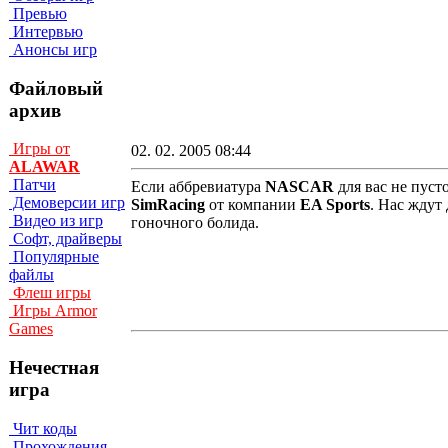
Превью
Интервью
Анонсы игр
Файловый
архив
Игры от
02. 02. 2005 08:44
ALAWAR
Патчи
Если аббревиатура
NASCAR
для вас не пуст
Демоверсии игр
SimRacing
от компании
EA Sports
. Нас ждут
Видео из игр
гоночного болида.
Софт, драйверы
Популярные
файлы
Флеш игры
Игры Armor
Games
Нечестная
игра
Чит коды
Прохождения