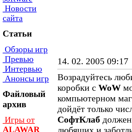
Новости
сайта
Статьи
Обзоры игр
Превью
14. 02. 2005 09:17
Интервью
Возрадуйтесь люби
Анонсы игр
коробки с
WoW
мо
Файловый
компьютерном мага
архив
дойдёт только числ
СофтКлаб
должен 
Игры от
ALAWAR
любящих и заботли