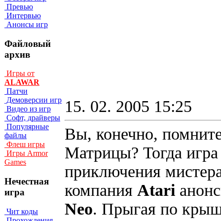
Превью
Интервью
Анонсы игр
Файловый
архив
Игры от
ALAWAR
Патчи
Демоверсии игр
15. 02. 2005 15:25
Видео из игр
Софт, драйверы
Популярные
Вы, конечно, помнит
файлы
Флеш игры
Матрицы? Тогда игра 
Игры Armor
Games
приключения мистера
Нечестная
компания
Atari
анонс
игра
Neo
. Прыгая по крыш
Чит коды
Прохождения