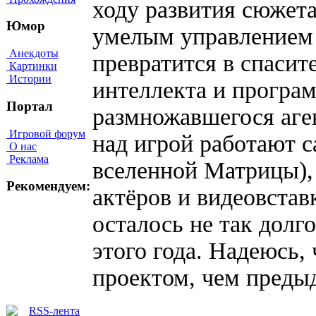
ходу развития сюжет
Юмор
умелым управлением
Анекдоты
превратится в спасит
Картинки
Истории
интеллекта и програ
Портал
размножавшегося аге
Игровой форум
над игрой работают с
О нас
Реклама
вселенной Матрицы),
Рекомендуем:
актёров и видеовстав
осталось не так долго
этого года. Надеюсь,
проектом, чем преды