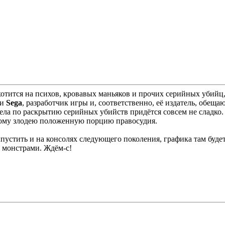
хотится на психов, кровавых маньяков и прочих серийных убий
и
Sega
, разработчик игры и, соответственно, её издатель, обеща
ела по раскрытию серийных убийств придётся совсем не сладко.
ждому злодею положенную порцию правосудия.
стить и на консолях следующего поколения, графика там будет,
 монстрами. Ждём-с!