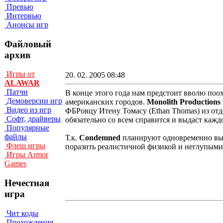
Превью
Интервью
Анонсы игр
Файловый
архив
Игры от
20. 02. 2005 08:48
ALAWAR
Патчи
В конце этого года нам предстоит вволю поо
Демоверсии игр
американских городов.
Monolith Productions
Видео из игр
ФБРовцу Итену Томасу (Ethan Thomas) из отд
Софт, драйверы
обязательно со всем справится и выдаст ка
Популярные
файлы
Т.к.
Condemned
планируют одновременно выпу
Флеш игры
поразить реалистичной физикой и неглупыми
Игры Armor
Games
Нечестная
игра
Чит коды
Прохождения