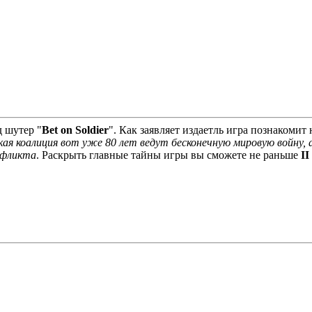
д шутер "
Bet on Soldier
". Как заявляет издаетль игра познакоми
 коалиция вот уже 80 лет ведут бесконечную мировую войну, а 
нфликта
. Раскрыть главные тайны игры вы сможете не раньше
II