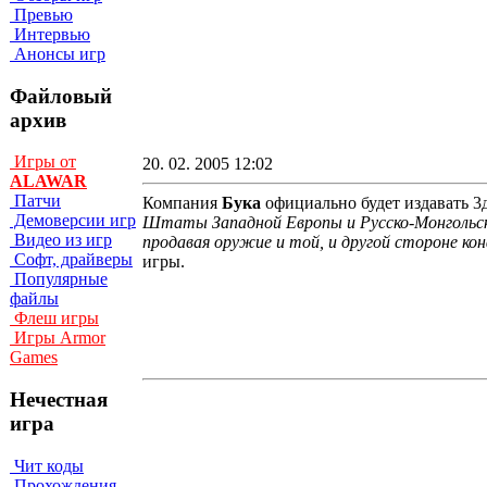
Превью
Интервью
Анонсы игр
Файловый
архив
Игры от
20. 02. 2005 12:02
ALAWAR
Патчи
Компания
Бука
официально будет издавать 3
Демоверсии игр
Штаты Западной Европы и Русско-Монгольская
Видео из игр
продавая оружие и той, и другой стороне ко
Софт, драйверы
игры.
Популярные
файлы
Флеш игры
Игры Armor
Games
Нечестная
игра
Чит коды
Прохождения