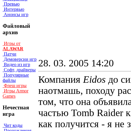
Превью
Интервью
Анонсы игр
Файловый
архив
Игры от
ALAWAR
Патчи
Демоверсии игр
28. 03. 2005 14:20
Видео из игр
Софт, драйверы
Популярные
Компания
Eidos
до си
файлы
Флеш игры
наотмашь, походу рас
Игры Armor
Games
том, что она объявил
Нечестная
частью Tomb Raider к
игра
как получится - я не 
Чит коды
Прохождения