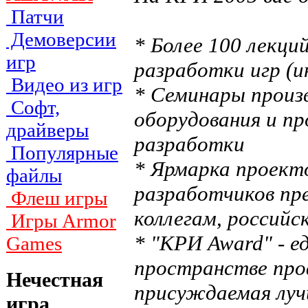
Патчи
Демоверсии
* Более 100 лекци
игр
разработки игр (и
Видео из игр
* Семинары произ
Софт,
оборудования и пр
драйверы
разработки
Популярные
* Ярмарка проект
файлы
разработчиков пр
Флеш игры
коллегам, россий
Игры Armor
* "КРИ Award" - е
Games
пространстве про
Нечестная
присуждаемая луч
игра