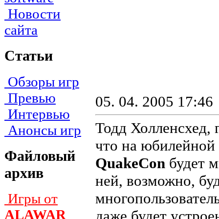
Новости
сайта
Статьи
Обзоры игр
Превью
05. 04. 2005 17:46
Интервью
Тодд Холленсхед,
Анонсы игр
что на юбилейной
Файловый
QuakeCon
будет м
архив
ней, возможно, бу
многопользовател
Игры от
ALAWAR
даже будет устрое