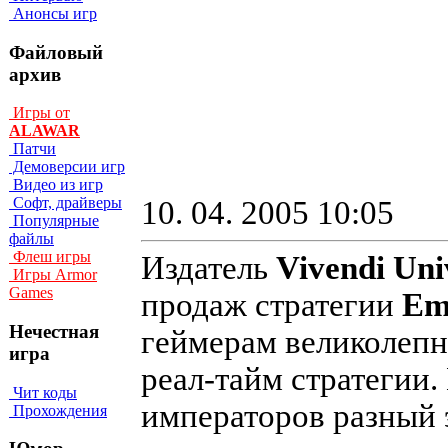
Анонсы игр
Файловый
архив
Игры от
ALAWAR
Патчи
Демоверсии игр
Видео из игр
Софт, драйверы
10. 04. 2005 10:05
Популярные
файлы
Флеш игры
Издатель
Vivendi Un
Игры Armor
Games
продаж стратегии
Emp
Нечестная
геймерам великолепн
игра
реал-тайм стратегии.
Чит коды
императоров разный 
Прохождения