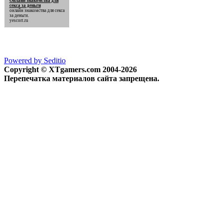
Онлайн знакомства для
секса за деньги
онлайн знакомства для секса
за деньги
.
yescort.ru
Powered by Seditio
Copyright © XTgamers.com 2004-2026
Перепечатка материалов сайта запрещена.