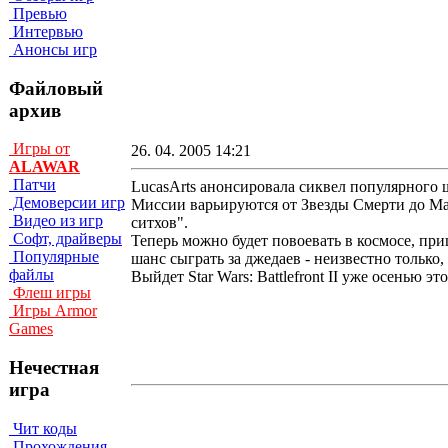
Превью
Интервью
Анонсы игр
Файловый
архив
Игры от
26. 04. 2005 14:21
ALAWAR
Патчи
LucasArts анонсировала сиквел популярного шут
Демоверсии игр
Миссии варьируются от Звезды Смерти до Ма
Видео из игр
ситхов".
Софт, драйверы
Теперь можно будет повоевать в космосе, пр
Популярные
шанс сыграть за джедаев - неизвестно тольк
файлы
Выйдет Star Wars: Battlefront II уже осенью это
Флеш игры
Игры Armor
Games
Нечестная
игра
Чит коды
Прохождения