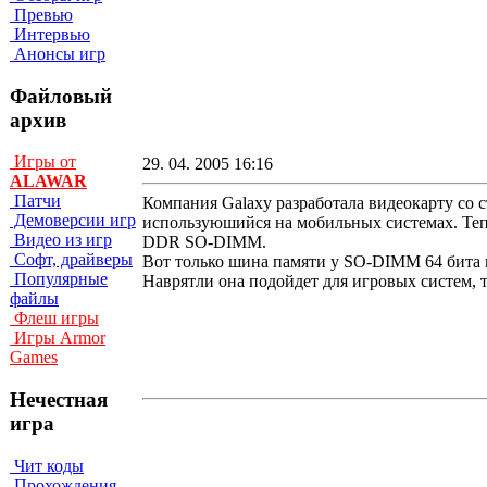
Превью
Интервью
Анонсы игр
Файловый
архив
Игры от
29. 04. 2005 16:16
ALAWAR
Патчи
Компания Galaxy разработала видеокарту со 
Демоверсии игр
используюшийся на мобильных системах. Теп
Видео из игр
DDR SO-DIMM.
Софт, драйверы
Вот только шина памяти у SO-DIMM 64 бита и
Популярные
Наврятли она подойдет для игровых систем, та
файлы
Флеш игры
Игры Armor
Games
Нечестная
игра
Чит коды
Прохождения