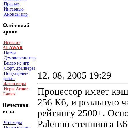
Превью
Интервью
Анонсы игр
Файловый
архив
Игры от
ALAWAR
Патчи
Демоверсии игр
Видео из игр
Софт, драйверы
12. 08. 2005 19:29
Популярные
файлы
Флеш игры
Процессор имеет кэш
Игры Armor
Games
256 Кб, и реальную ч
Нечестная
рейтингу 2500+. Осн
игра
Palermo степпинга E6
Чит коды
Прохождения