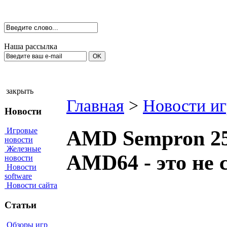
Наша рассылка
закрыть
Главная
>
Новости иг
Новости
Игровые
AMD Sempron 25
новости
Железные
AMD64 - это не 
новости
Новости
software
Новости сайта
Статьи
Обзоры игр