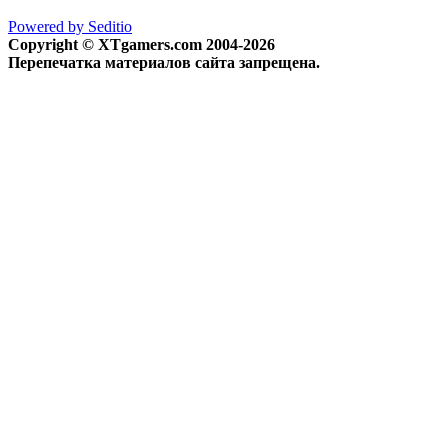
Powered by Seditio
Copyright © XTgamers.com 2004-2026
Перепечатка материалов сайта запрещена.