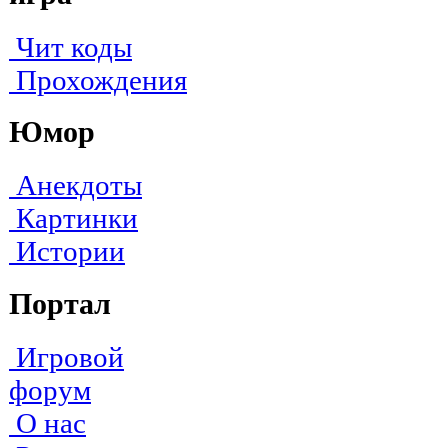
Чит коды
Прохождения
Юмор
Анекдоты
Картинки
Истории
Портал
Игровой
форум
О нас