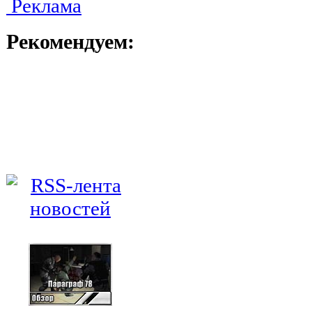
Реклама
Рекомендуем: