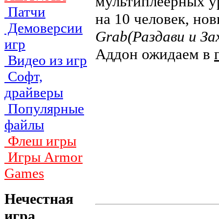
мультиплеерных ур
Патчи
на 10 человек, но
Демоверсии
Grab(Раздави и За
игр
Аддон ожидаем в
Видео из игр
Софт,
драйверы
Популярные
файлы
Флеш игры
Игры Armor
Games
Нечестная
игра