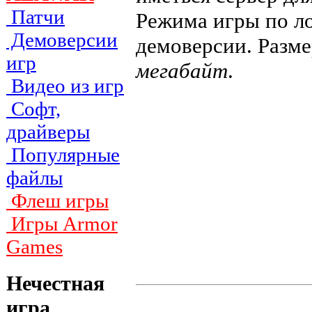
Патчи
Режима игры по ло
Демоверсии
демоверсии. Разм
игр
мегабайт
.
Видео из игр
Софт,
драйверы
Популярные
файлы
Флеш игры
Игры Armor
Games
Нечестная
игра