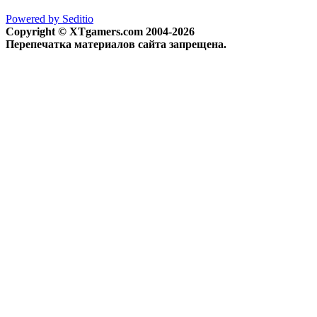
Powered by Seditio
Copyright © XTgamers.com 2004-2026
Перепечатка материалов сайта запрещена.