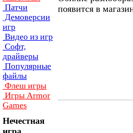
Патчи
появится в магази
Демоверсии
игр
Видео из игр
Софт,
драйверы
Популярные
файлы
Флеш игры
Игры Armor
Games
Нечестная
игра