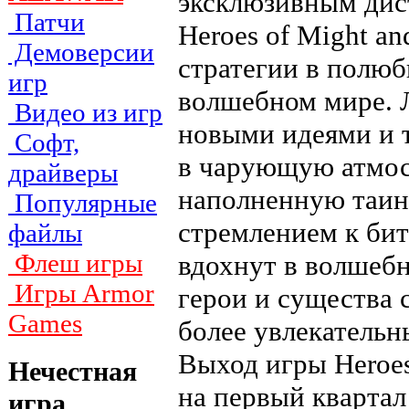
эксклюзивным дис
Патчи
Hеroes of Might a
Демоверсии
стратегии в полю
игр
волшебном мире. 
Видео из игр
новыми идеями и 
Софт,
в чарующую атмос
драйверы
наполненную таин
Популярные
стремлением к би
файлы
Флеш игры
вдохнут в волшеб
Игры Armor
герои и существа 
Games
более увлекательн
Выход игры Hеroes
Нечестная
на первый квартал
игра