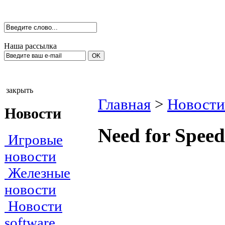
Наша рассылка
закрыть
Главная
>
Новости
Новости
Need for Speed
Игровые
новости
Железные
новости
Новости
software