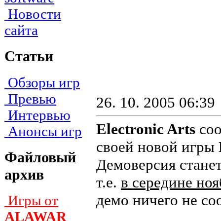
Новости
сайта
Статьи
Обзоры игр
Превью
26. 10. 2005 06:39
Интервью
Electronic Arts
соо
Анонсы игр
своей новой игры
Файловый
Демоверсия станет
архив
т.е.
в середине ноя
демо ничего не со
Игры от
ALAWAR