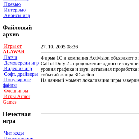
Превью
Интервью
Анонсы игр
Файловый
архив
Игры от
27. 10. 2005 08:36
ALAWAR
Патчи
Фирма 1С и компания Activision объявляют о 
Демоверсии игр
Call of Duty 2 - продолжение одного из лу
Видео из игр
уровня графика и звук, детальная проработка 
Софт, драйверы
событий жанра 3D-action.
Популярные
На данный момент локализация игры завершен
файлы
Флеш игры
Игры Armor
Games
Нечестная
игра
Чит коды
Прохождения