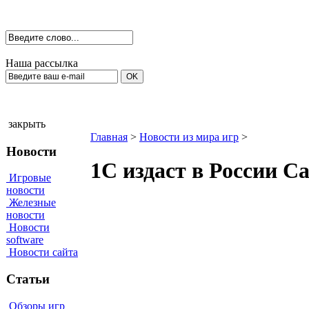
Наша рассылка
закрыть
Главная
>
Новости из мира игр
>
Новости
1C издаст в Росcии Cal
Игровые
новости
Железные
новости
Новости
software
Новости сайта
Статьи
Обзоры игр