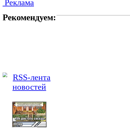
Реклама
Рекомендуем: