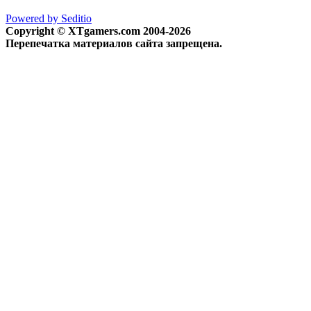
Powered by Seditio
Copyright © XTgamers.com 2004-2026
Перепечатка материалов сайта запрещена.