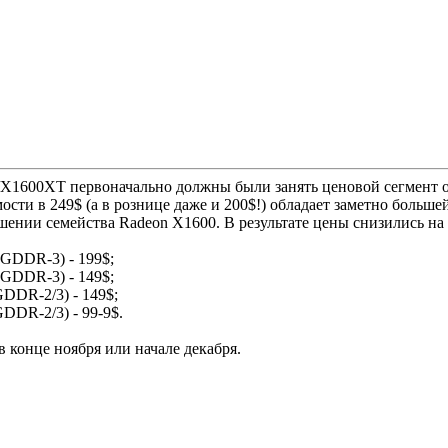
1600XT первоначально должны были занять ценовой сегмент от 
сти в 249$ (а в рознице даже и 200$!) обладает заметно боль
ении семейства Radeon X1600. В результате цены снизились на 
 GDDR-3) - 199$;
 GDDR-3) - 149$;
GDDR-2/3) - 149$;
DDR-2/3) - 99-9$.
 конце ноября или начале декабря.