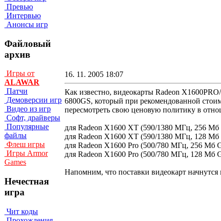
Превью
Интервью
Анонсы игр
Файловый
архив
Игры от
16. 11. 2005 18:07
ALAWAR
Патчи
Как известно, видеокарты Radeon X1600PRO/X
Демоверсии игр
6800GS, который при рекомендованной стоимо
Видео из игр
пересмотреть свою ценовую политику в отнош
Софт, драйверы
Популярные
для Radeon X1600 XT (590/1380 МГц, 256 Мб
файлы
для Radeon X1600 XT (590/1380 МГц, 128 Мб
Флеш игры
для Radeon X1600 Pro (500/780 МГц, 256 Мб 
Игры Armor
для Radeon X1600 Pro (500/780 МГц, 128 Мб G
Games
Напомним, что поставки видеокарт начнутся в
Нечестная
игра
Чит коды
Прохождения