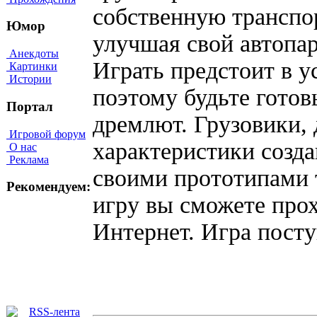
собственную транспо
Юмор
улучшая свой автопар
Анекдоты
Играть предстоит в у
Картинки
Истории
поэтому будьте гото
Портал
дремлют. Грузовики, 
Игровой форум
характеристики созда
О нас
Реклама
своими прототипами т
Рекомендуем:
игру вы сможете прох
Интернет. Игра пост