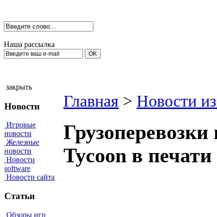
Наша рассылка
закрыть
Главная
>
Новости из
Новости
Игровые
Грузоперевозки 
новости
Железные
Tycoon в печати
новости
Новости
software
Новости сайта
Статьи
Обзоры игр