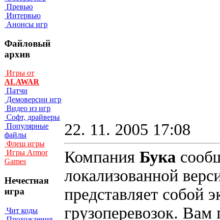
Превью
Интервью
Анонсы игр
Файловый
архив
Игры от
ALAWAR
Патчи
Демоверсии игр
Видео из игр
Софт, драйверы
22. 11. 2005 17:08
Популярные
файлы
Флеш игры
Компания
Бука
сообщ
Игры Armor
Games
локализованной верс
Нечестная
представляет собой 
игра
грузоперевозок. Вам 
Чит коды
Прохождения